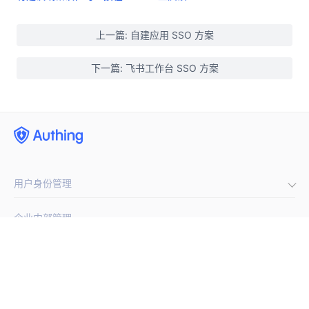
上一篇: 自建应用 SSO 方案
下一篇: 飞书工作台 SSO 方案
用户身份管理
企业内部管理
集成第三方登录
(opens new window)
手机号闪验
开发者
单点登录
通用登录表单组件
多因素认证
公司
开发文档