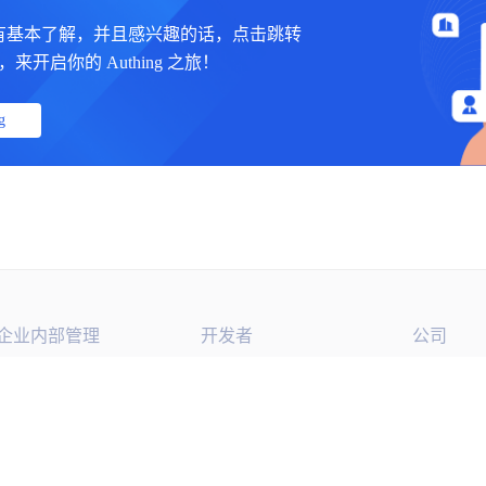
有基本了解，并且感兴趣的话，点击跳转
制台，来开启你的 Authing 之旅！
g
企业内部管理
开发者
公司
单点登录
开发文档
400 888 
w)
多因素认证
框架集成
sales@aut
(opens new window)
权限管理
博客
北京市朝
中心 B 座
(opens new window)
GitHub