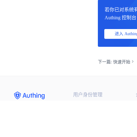
若你已对系统
Authing 控
进入 Authin
下一篇: 快速开始
用户身份管理
集成第三方登录
(opens new windo
手机号闪验
通用登录表单组件
自定义认证流程