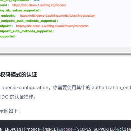
C 授权码模式的认证
enid-configuration，你需要使用其中的 authorization_
IDC 的认证操作。
的示例如下：
N_ENDPOINT
}
?nonce
=
{
NONCE
}
&
scope
=
{
SCOPES_SUPPORTED
}
&
clien