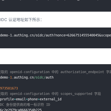
IDC 认证地址如下所示：
 openid-configuration 中的 authorization_endpoint 字
demo
-
1
.
authing
.
cn
/oidc/
973501673
 openid-configuration 中的 scopes_supported 字段
profile
+
email
+
phone
+
IDC 身份提供商的唯一标识符 ID