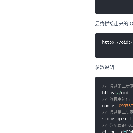
最终拼接出来的 O
参数说明：
// 通过第二步获取的
https
:
//
oidc
-
// 随机字符串
nonce
=
4095587
// 通过第二步获取的
scope
=
openid
+
// 你配置的 O
client_id
=