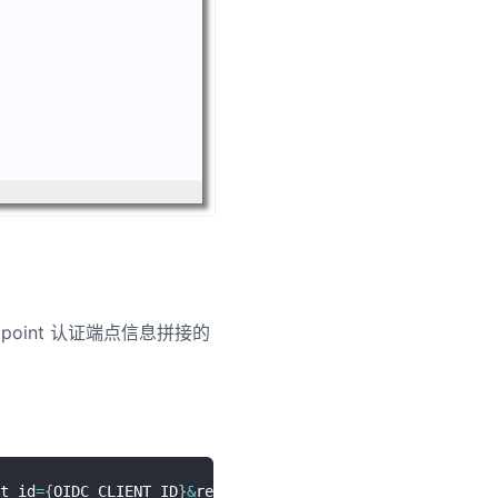
endpoint 认证端点信息拼接的
t_id
=
{
OIDC_CLIENT_ID
}
&
redirect_uri
=
{
YOUR_APPLICATION_URL