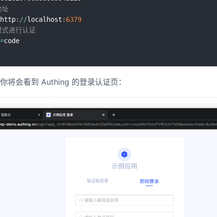
地址
http
:
//
localhost
:
6379
模式进行认证
=
将会看到 Authing 的登录认证页：