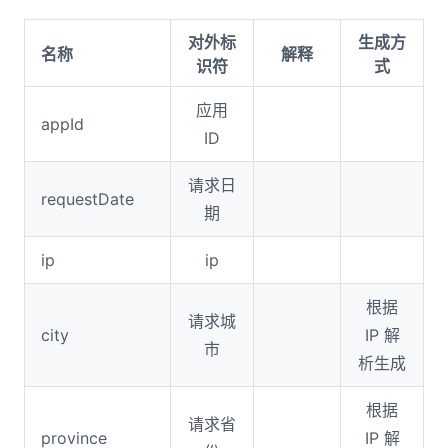
对外标
生成方
名称
解释
识符
式
应用
appId
ID
请求日
requestDate
期
ip
ip
根据
请求城
city
IP 解
市
析生成
根据
请求省
province
IP 解