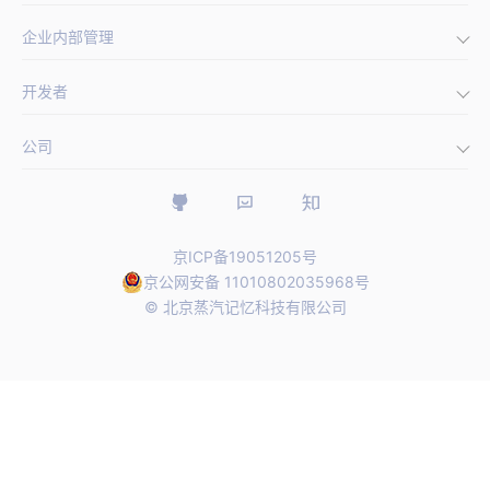
企业内部管理
集成第三方登录
(opens new window)
手机号闪验
开发者
单点登录
通用登录表单组件
多因素认证
公司
开发文档
自定义认证流程
权限管理
框架集成
400 888 2106
(opens new window)
博客
sales@authing.cn
京ICP备19051205号
京公网安备 11010802035968号
(opens new window)
GitHub
© 北京蒸汽记忆科技有限公司
北京市朝阳区北辰世纪中心 B 座 16 层（总）
(opens new window)
社区用户中心
成都市高新区天府五街 200 号 1 号楼 B 区 4 楼 406 室（分）