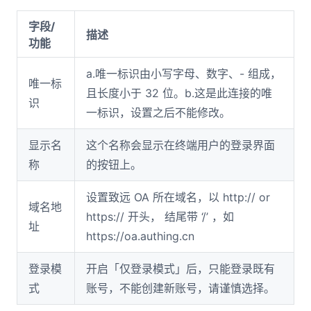
字段/
描述
功能
a.唯一标识由小写字母、数字、- 组成，
唯一标
且长度小于 32 位。b.这是此连接的唯
识
一标识，设置之后不能修改。
显示名
这个名称会显示在终端用户的登录界面
称
的按钮上。
设置致远 OA 所在域名，以 http:// or
域名地
https:// 开头， 结尾带 ‘/’ ，如
址
https://oa.authing.cn
登录模
开启「仅登录模式」后，只能登录既有
式
账号，不能创建新账号，请谨慎选择。