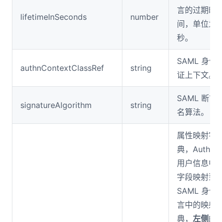
言的过期时
lifetimeInSeconds
number
间，单位为
秒。
SAML 身份
authnContextClassRef
string
证上下文。
SAML 断言
signatureAlgorithm
string
名算法。
属性映射字
典，Authing
用户信息中
字段映射到
SAML 身份
言中的映射
典，
左侧
的