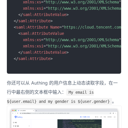
xmlns:
xs
=
"
http://www.w3.org/2001/XMLSchema
"
xmlns:
xsi
=
"
http://www.w3.org/2001/XMLSchema-in
</
saml:
AttributeValue
>
</
saml:
Attribute
>
<
saml:
Attribute
Name
=
"
https://cloud.tencent.com/SA
<
saml:
AttributeValue
xmlns:
xs
=
"
http://www.w3.org/2001/XMLSchema
"
xmlns:
xsi
=
"
http://www.w3.org/2001/XMLSchema-in
</
saml:
AttributeValue
>
</
saml:
Attribute
>
你还可以从 Authing 的用户信息上动态读取字段，在一
行中最右侧的文本框中输入：
My email is
。
${user.email} and my gender is ${user.gender}