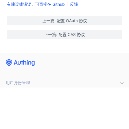
有建议或错误，可直接在 Github 上反馈
上一篇: 配置 OAuth 协议
下一篇: 配置 CAS 协议
用户身份管理
企业内部管理
集成第三方登录
(opens new window)
手机号闪验
开发者
单点登录
通用登录表单组件
多因素认证
公司
开发文档