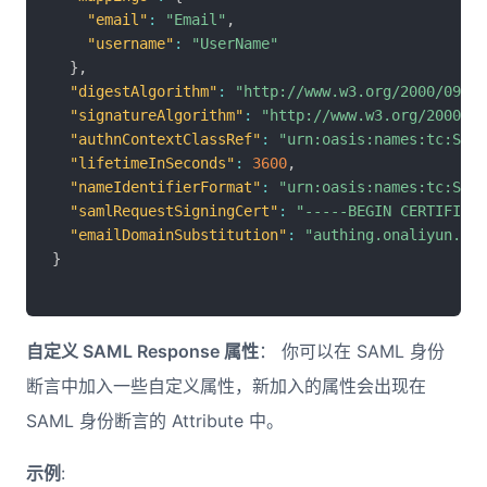
"email"
:
"Email"
,
"username"
:
"UserName"
}
,
"digestAlgorithm"
:
"http://www.w3.org/2000/09/xm
"signatureAlgorithm"
:
"http://www.w3.org/2000/09
"authnContextClassRef"
:
"urn:oasis:names:tc:SAML
"lifetimeInSeconds"
:
3600
,
"nameIdentifierFormat"
:
"urn:oasis:names:tc:SAML
"samlRequestSigningCert"
:
"-----BEGIN CERTIFICAT
"emailDomainSubstitution"
:
"authing.onaliyun.com
}
自定义 SAML Response 属性
： 你可以在 SAML 身份
断言中加入一些自定义属性，新加入的属性会出现在
SAML 身份断言的 Attribute 中。
示例
: