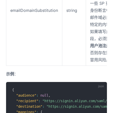
一些 SP 要
emailDomainSubstitution
string
身份断言中
邮件域必须
特定的内容
如果填写此
段，必须
禁
用户池注册
否则存在账
冒用风险。
示例
：
{
"audience"
:
null
,
"recipient"
:
"https://signin.aliyun.com/saml/SSO
"destination"
:
"https://signin.aliyun.com/saml/S
"mappings"
:
{