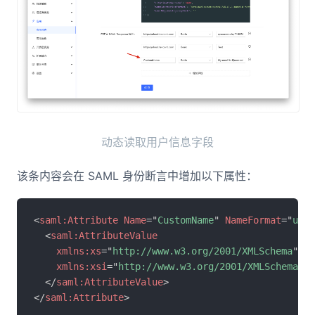
动态读取用户信息字段
该条内容会在 SAML 身份断言中增加以下属性：
<
saml:
Attribute
Name
=
"
CustomName
"
NameFormat
=
"
urn
<
saml:
AttributeValue
xmlns:
xs
=
"
http://www.w3.org/2001/XMLSchema
"
xmlns:
xsi
=
"
http://www.w3.org/2001/XMLSchema-in
</
saml:
AttributeValue
>
</
saml:
Attribute
>