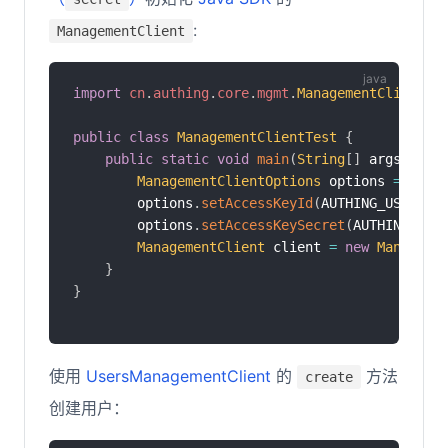
:
ManagementClient
import
cn
.
authing
.
core
.
mgmt
.
ManagementClient
;
public
class
ManagementClientTest
{
public
static
void
main
(
String
[
]
 args
)
{
ManagementClientOptions
 options 
=
new
        options
.
setAccessKeyId
(
AUTHING_USERPOO
        options
.
setAccessKeySecret
(
AUTHING_USE
ManagementClient
 client 
=
new
Manageme
}
}
使用
UsersManagementClient
的
方法
create
创建用户：