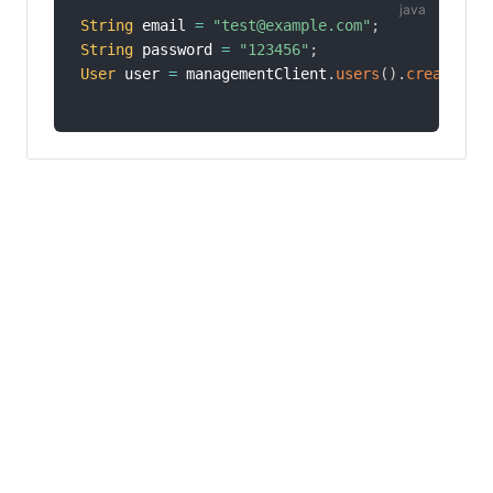
String
 email 
=
"test@example.com"
;
String
 password 
=
"123456"
;
User
 user 
=
 managementClient
.
users
(
)
.
create
(
ne