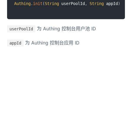
Authing
.
init
(
String
 userPoolId
,
String
 appId
)
为 Authing 控制台用户池 ID
userPoolId
为 Authing 控制台应用 ID
appId