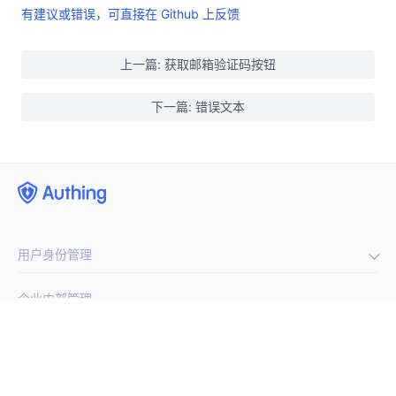
有建议或错误，可直接在 Github 上反馈
上一篇: 获取邮箱验证码按钮
下一篇: 错误文本
用户身份管理
企业内部管理
集成第三方登录
(opens new window)
手机号闪验
开发者
单点登录
通用登录表单组件
多因素认证
公司
开发文档