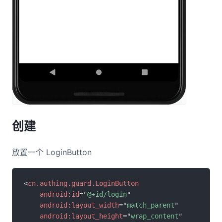
创建
放置一个 LoginButton
<
cn.authing.guard.LoginButton
android:
id
=
"
@+id/login
"
android:
layout_width
=
"
match_parent
"
android:
layout_height
=
"
wrap_content
"