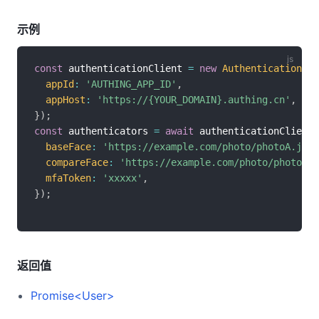
示例
const
 authenticationClient 
=
new
AuthenticationCli
appId
:
'AUTHING_APP_ID'
,
appHost
:
'https://{YOUR_DOMAIN}.authing.cn'
,
}
)
;
const
 authenticators 
=
await
 authenticationClient
.
baseFace
:
'https://example.com/photo/photoA.jpg'
compareFace
:
'https://example.com/photo/photoB.j
mfaToken
:
'xxxxx'
,
}
)
;
返回值
Promise<User>