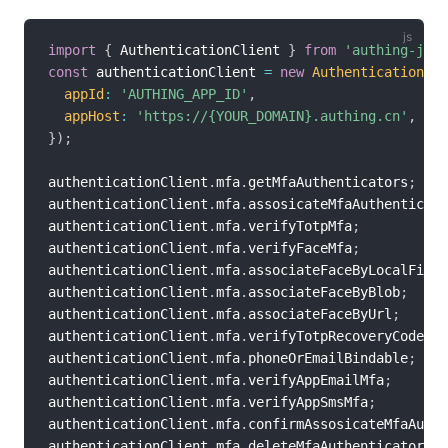
import
{
 AuthenticationClient 
}
from
'authing-js-s
const
 authenticationClient 
=
new
AuthenticationCli
appId
:
'AUTHING_APP_ID'
,
appHost
:
'https://{YOUR_DOMAIN}.authing.cn'
,
}
)
;
authenticationClient
.
mfa
.
getMfaAuthenticators
;
authenticationClient
.
mfa
.
assosicateMfaAuthenticato
authenticationClient
.
mfa
.
verifyTotpMfa
;
authenticationClient
.
mfa
.
verifyFaceMfa
;
authenticationClient
.
mfa
.
associateFaceByLocalFile
;
authenticationClient
.
mfa
.
associateFaceByBlob
;
authenticationClient
.
mfa
.
associateFaceByUrl
;
authenticationClient
.
mfa
.
verifyTotpRecoveryCode
;
authenticationClient
.
mfa
.
phoneOrEmailBindable
;
authenticationClient
.
mfa
.
verifyAppEmailMfa
;
authenticationClient
.
mfa
.
verifyAppSmsMfa
;
authenticationClient
.
mfa
.
confirmAssosicateMfaAuthe
authenticationClient
.
mfa
.
deleteMfaAuthenticator
;