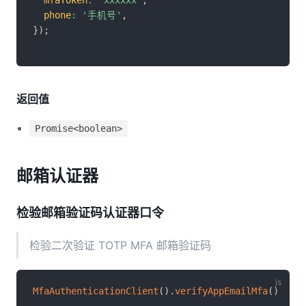
mfaToken
:
'xxxxxx'
,
phone
:
'手机号'
,
}
)
;
返回值
Promise<boolean>
邮箱认证器
检验邮箱验证码认证器口令
检验二次验证 TOTP MFA 邮箱验证码
MfaAuthenticationClient
(
)
.
verifyAppEmailMfa
(
)