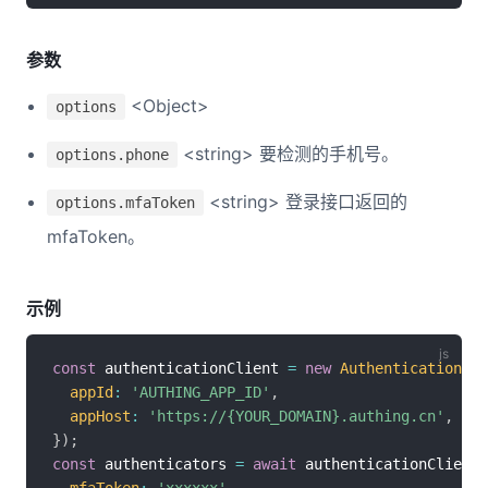
参数
<Object>
options
<string> 要检测的手机号。
options.phone
<string> 登录接口返回的
options.mfaToken
mfaToken。
示例
const
 authenticationClient 
=
new
AuthenticationCli
appId
:
'AUTHING_APP_ID'
,
appHost
:
'https://{YOUR_DOMAIN}.authing.cn'
,
}
)
;
const
 authenticators 
=
await
 authenticationClient
.