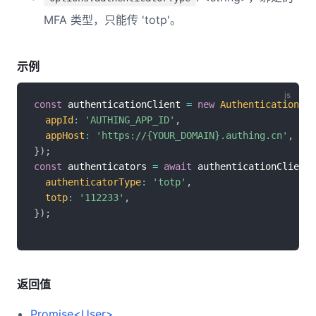
MFA 类型，只能传 'totp'。
示例
const
 authenticationClient 
=
new
AuthenticationCli
appId
:
'AUTHING_APP_ID'
,
appHost
:
'https://{YOUR_DOMAIN}.authing.cn'
,
}
)
;
const
 authenticators 
=
await
 authenticationClient
.
authenticatorType
:
'totp'
,
totp
:
'112233'
,
}
)
;
返回值
Promise<User>