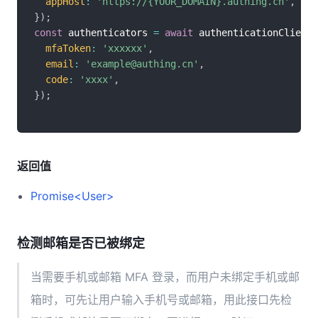
appHost
:
'https://{YOUR_DOMAIN}.authing.cn'
,
}
)
;
const
 authenticators 
=
await
 authenticationClient
.
mfaToken
:
'xxxxxx'
,
email
:
'example@authing.cn'
,
code
:
'xxxx'
,
}
)
;
返回值
Promise<User>
检测邮箱是否已被绑定
当需要手机或邮箱 MFA 登录，而用户未绑定手机或邮
箱时，可先让用户输入手机号或邮箱，用此接口先检