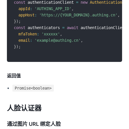
const
 authenticationClient 
=
new
AuthenticationCli
appId
:
'AUTHING_APP_ID'
,
appHost
:
'https://{YOUR_DOMAIN}.authing.cn'
,
}
)
;
const
 authenticators 
=
await
 authenticationClient
.
mfaToken
:
'xxxxxx'
,
email
:
'example@authing.cn'
,
}
)
;
返回值
Promise<boolean>
人脸认证器
通过图片 URL 绑定人脸