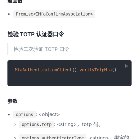
返回值
Promise<IMfaConfirmAssociation>
检验 TOTP 认证器口令
检验二次验证 TOTP 口令
MfaAuthenticationClient
(
)
.
verifyTotpMfa
(
)
参数
: <object>
options
: <string>，totp 码。
options.totp
: <string>，绑定的
options.authenticatorType