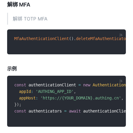
解绑 MFA
解绑 TOTP MFA
MfaAuthenticationClient
(
)
.
deleteMfaAuthenticator
(
)
示例
const
 authenticationClient 
=
new
AuthenticationCli
appId
:
'AUTHING_APP_ID'
,
appHost
:
'https://{YOUR_DOMAIN}.authing.cn'
,
}
)
;
const
 authenticators 
=
await
 authenticationClient
.