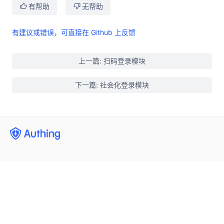
有帮助
无帮助
有建议或错误，可直接在 Github 上反馈
上一篇: 扫码登录模块
下一篇: 社会化登录模块
用户身份管理
企业内部管理
集成第三方登录
(opens new window)
手机号闪验
开发者
单点登录