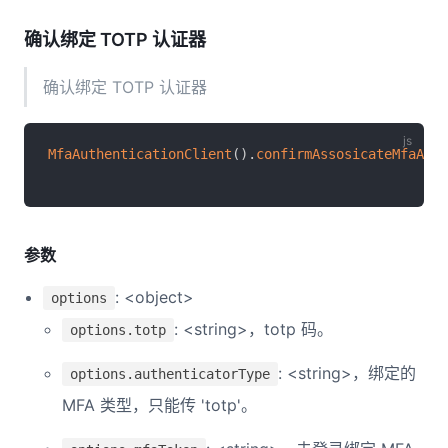
确认绑定 TOTP 认证器
确认绑定 TOTP 认证器
MfaAuthenticationClient
(
)
.
confirmAssosicateMfaAuth
参数
: <object>
options
: <string>，totp 码。
options.totp
: <string>，绑定的
options.authenticatorType
MFA 类型，只能传 'totp'。