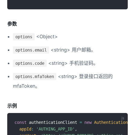
参数
<Object>
options
<string> 用户邮箱。
options.email
<string> 手机验证码。
options.code
<string> 登录接口返回的
options.mfaToken
mfaToken。
示例
const
 authenticationClient 
=
new
AuthenticationCli
appId
:
'AUTHING_APP_ID'
,