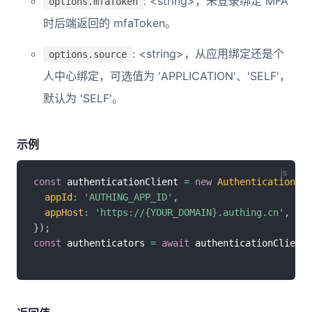
: <string>，未登录绑定 MFA
options.mfaToken
时后端返回的 mfaToken。
: <string>，从应用绑定还是个
options.source
人中心绑定，可选值为 'APPLICATION'、'SELF'，
默认为 'SELF'。
示例
const
 authenticationClient 
=
new
AuthenticationCli
appId
:
'AUTHING_APP_ID'
,
appHost
:
'https://{YOUR_DOMAIN}.authing.cn'
,
}
)
;
const
 authenticators 
=
await
 authenticationClient
.