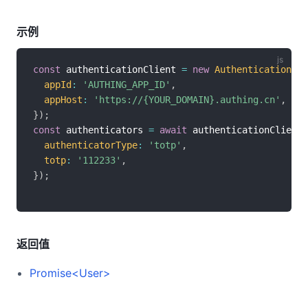
示例
const
 authenticationClient 
=
new
AuthenticationCli
appId
:
'AUTHING_APP_ID'
,
appHost
:
'https://{YOUR_DOMAIN}.authing.cn'
,
}
)
;
const
 authenticators 
=
await
 authenticationClient
.
authenticatorType
:
'totp'
,
totp
:
'112233'
,
}
)
;
返回值
Promise<User>