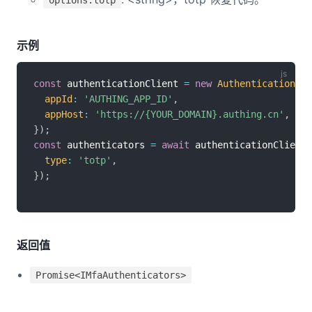
options.totp
示例
const
 authenticationClient 
=
new
AuthenticationCli
appId
:
'AUTHING_APP_ID'
,
appHost
:
'https://{YOUR_DOMAIN}.authing.cn'
,
}
)
;
const
 authenticators 
=
await
 authenticationClient
.
type
:
'totp'
,
}
)
;
返回值
Promise<IMfaAuthenticators>