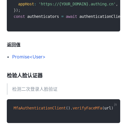
appHost
:
'https://{YOUR_DOMAIN}.authing.cn'
,
}
)
;
const
 authenticators 
=
await
 authenticationClient
.
返回值
Promise<User>
检验人脸认证器
检测二次登录人脸验证
MfaAuthenticationClient
(
)
.
verifyFaceMfa
(
url
)