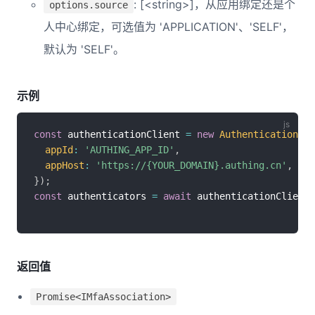
: [<string>]，从应用绑定还是个
options.source
人中心绑定，可选值为 'APPLICATION'、'SELF'，
默认为 'SELF'。
示例
const
 authenticationClient 
=
new
AuthenticationCli
appId
:
'AUTHING_APP_ID'
,
appHost
:
'https://{YOUR_DOMAIN}.authing.cn'
,
}
)
;
const
 authenticators 
=
await
 authenticationClient
.
返回值
Promise<IMfaAssociation>