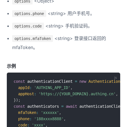
<Object>
options
<string> 用户手机号。
options.phone
<string> 手机验证码。
options.code
<string> 登录接口返回的
options.mfaToken
mfaToken。
示例
const
 authenticationClient 
=
new
AuthenticationCli
appId
:
'AUTHING_APP_ID'
,
appHost
:
'https://{YOUR_DOMAIN}.authing.cn'
,
}
)
;
const
 authenticators 
=
await
 authenticationClient
.
mfaToken
:
'xxxxxx'
,
phone
:
'188xxxx8888'
,
code
:
'xxxx'
,