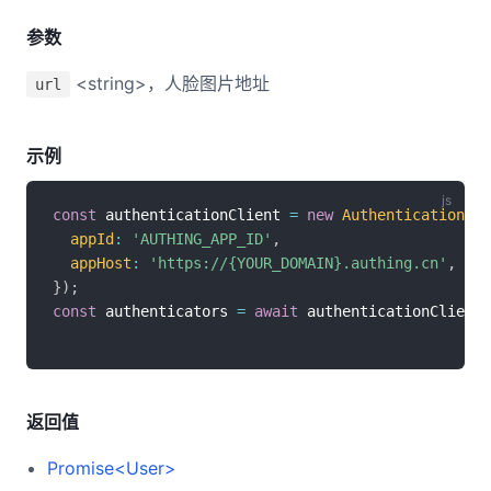
参数
<string>，人脸图片地址
url
示例
const
 authenticationClient 
=
new
AuthenticationCli
appId
:
'AUTHING_APP_ID'
,
appHost
:
'https://{YOUR_DOMAIN}.authing.cn'
,
}
)
;
const
 authenticators 
=
await
 authenticationClient
.
返回值
Promise<User>