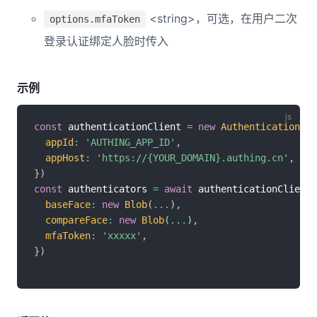
<string>，可选，在用户二次
options.mfaToken
登录认证绑定人脸时传入
示例
const
 authenticationClient 
=
new
AuthenticationCli
appId
:
'AUTHING_APP_ID'
,
appHost
:
'https://{YOUR_DOMAIN}.authing.cn'
,
}
)
const
 authenticators 
=
await
 authenticationClient
.
baseFace
:
new
Blob
(
...
)
,
compareFace
:
new
Blob
(
...
)
,
mfaToken
:
'xxxxx'
,
}
)