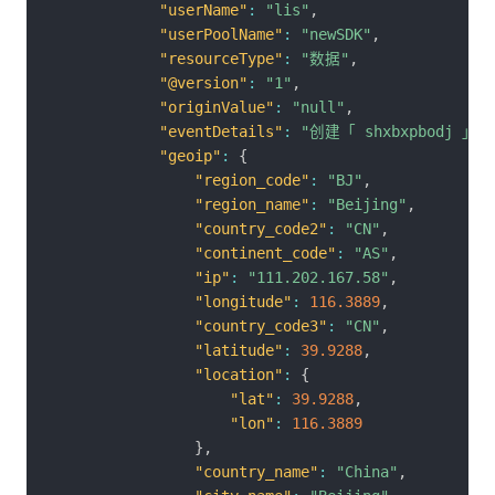
"userName"
:
"lis"
,
"userPoolName"
:
"newSDK"
,
"resourceType"
:
"数据"
,
"@version"
:
"1"
,
"originValue"
:
"null"
,
"eventDetails"
:
"创建「 shxbxpbodj 」
"geoip"
:
{
"region_code"
:
"BJ"
,
"region_name"
:
"Beijing"
,
"country_code2"
:
"CN"
,
"continent_code"
:
"AS"
,
"ip"
:
"111.202.167.58"
,
"longitude"
:
116.3889
,
"country_code3"
:
"CN"
,
"latitude"
:
39.9288
,
"location"
:
{
"lat"
:
39.9288
,
"lon"
:
116.3889
}
,
"country_name"
:
"China"
,