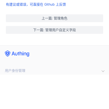
有建议或错误，可直接在 Github 上反馈
上一篇: 管理角色
下一篇: 管理用户自定义字段
用户身份管理
企业内部管理
集成第三方登录
(opens new window)
手机号闪验
开发者
单点登录
通用登录表单组件
多因素认证
公司
开发文档