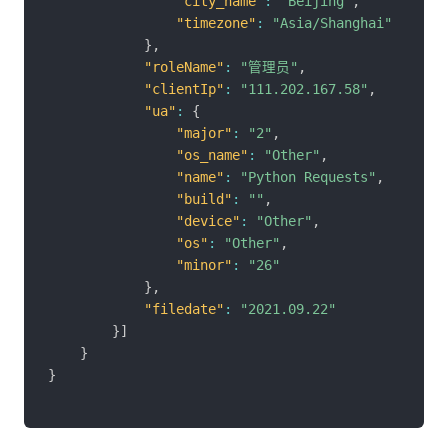
"city_name"
:
"Beijing"
,
"timezone"
:
"Asia/Shanghai"
}
,
"roleName"
:
"管理员"
,
"clientIp"
:
"111.202.167.58"
,
"ua"
:
{
"major"
:
"2"
,
"os_name"
:
"Other"
,
"name"
:
"Python Requests"
,
"build"
:
""
,
"device"
:
"Other"
,
"os"
:
"Other"
,
"minor"
:
"26"
}
,
"filedate"
:
"2021.09.22"
}
]
}
}