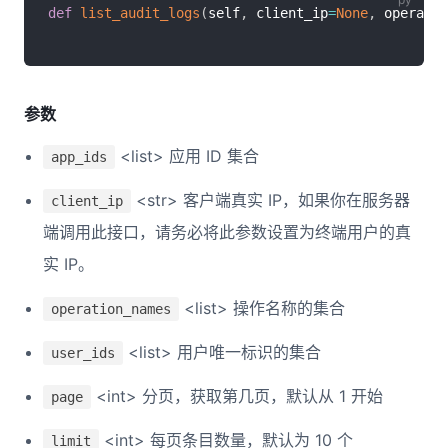
def
list_audit_logs
(
self
,
 client_ip
=
None
,
 operatio
参数
<list> 应用 ID 集合
app_ids
<str> 客户端真实 IP，如果你在服务器
client_ip
端调用此接口，请务必将此参数设置为终端用户的真
实 IP。
<list> 操作名称的集合
operation_names
<list> 用户唯一标识的集合
user_ids
<int> 分页，获取第几页，默认从 1 开始
page
<int> 每页条目数量，默认为 10 个
limit