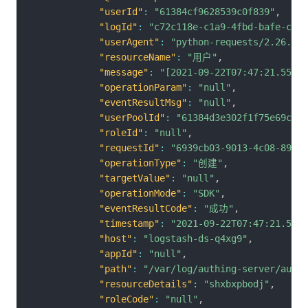
"userId"
:
"61384cf9628539c0f839"
,
"logId"
:
"c72c118e-c1a9-4fbd-bafe-c45d
"userAgent"
:
"python-requests/2.26.0"
,
"resourceName"
:
"用户"
,
"message"
:
"[2021-09-22T07:47:21.559-0
"operationParam"
:
"null"
,
"eventResultMsg"
:
"null"
,
"userPoolId"
:
"61384d3e302f1f75e69c"
,
"roleId"
:
"null"
,
"requestId"
:
"6939cb03-9013-4c08-8954-
"operationType"
:
"创建"
,
"targetValue"
:
"null"
,
"operationMode"
:
"SDK"
,
"eventResultCode"
:
"成功"
,
"timestamp"
:
"2021-09-22T07:47:21.559-
"host"
:
"logstash-ds-q4xg9"
,
"appId"
:
"null"
,
"path"
:
"/var/log/authing-server/audit
"resourceDetails"
:
"shxbxpbodj"
,
"roleCode"
:
"null"
,