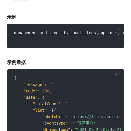
示例
management
.
auditLog
.
list_audit_logs
(
app_ids
=
[
"appi
示例数据
{
"message"
:
""
,
"code"
:
200
,
"data"
:
{
"totalCount"
:
1
,
"list"
:
[
{
"photoUrl"
:
"https://files.authing.co/
"eventType"
:
" 创建用户"
,
"@timestamp"
:
"2021-09-22T07:47:21.897