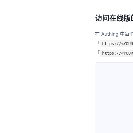
访问在线版
在 Authing
「
https://<YOUR
「
https://<YOUR