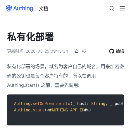
文档
私有化部署
更新时间:
2026-03-25 09:13:34
编辑
私有化部署的场景，域名为客户自己的域名，用来加密密
码的公钥也是每个客户特有的，所以在调用
Authing.start()
之前
，需要先调用:
Authing
.
setOnPremiseInfo
(
_
 host
:
String
,
_
 publicK
Authing
.
start
(
<
#AUTHING_APP_ID
#
>
)