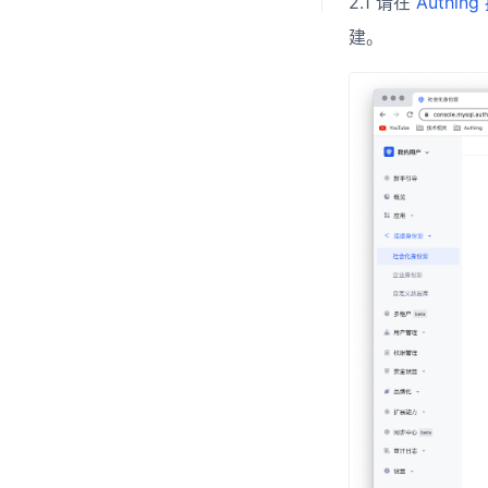
2.1 请在
Authin
建。