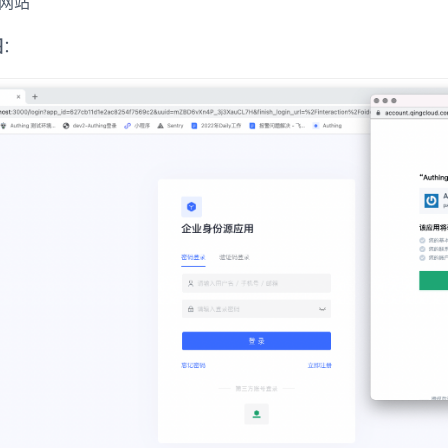
 网站
图
：