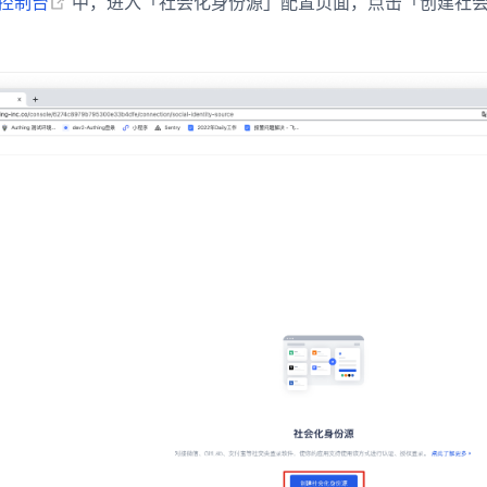
(opens new window)
g 控制台
中，进入「社会化身份源」配置页面，点击「创建社