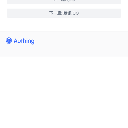
下一篇: 腾讯 QQ
用户身份管理
企业内部管理
集成第三方登录
(opens new window)
手机号闪验
开发者
单点登录
通用登录表单组件
多因素认证
公司
开发文档
自定义认证流程
权限管理
框架集成
400 888 2106