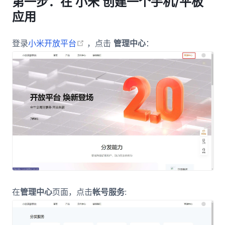
第一步：在 小米 创建一个手机/平板
应用
(opens new window)
登录
小米开放平台
，点击
管理中心
：
在
管理中心
页面，点击
帐号服务
: